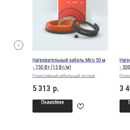
iro 40 м
Нагревательный кабель Miro 50 м
Нагр
- 750 Вт (15 Вт/м)
- 50
плый пол
Резистивный кабельный теплый
Рези
т/м в
пол (15 Вт/м) в плиточный клей под
повы
5 313
р.
3 
 или
плитку или керамогранит
плит
кера
Подробнее