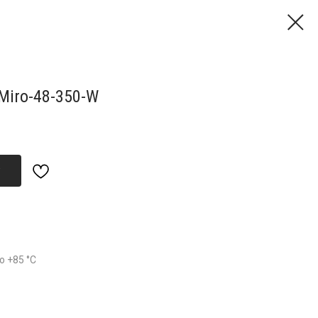
Miro-48-350-W
о +85 °С