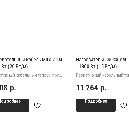
евательный кабель Miro 25 м
Нагревательный кабель 
0 Вт (20 Вт/м)
- 1800 Вт (15 Вт/м)
стивный кабельный теплый пол
Резистивный кабельный т
шенной мощности 20 Вт/м в
пол (15 Вт/м) в плиточный 
408
р.
11 264
р.
очный клей под плитку или
плитку или керамогранит
могранит
Подробнее
Подробнее