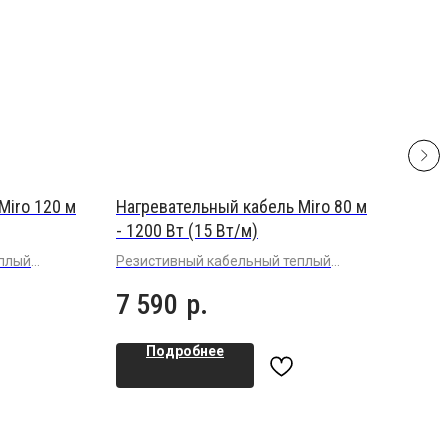
Miro 120 м
Нагревательный кабель Miro 80 м
Наг
- 1200 Вт (15 Вт/м)
- 90
еплый
Резистивный кабельный теплый
Рези
клей под
пол (15 Вт/м) в плиточный клей под
пол 
7 590
р.
5 
плитку или керамогранит
плит
Подробнее