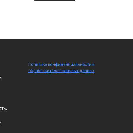
По
литика конфиденциальности
и
обработки персональных данных
а
сть,
1