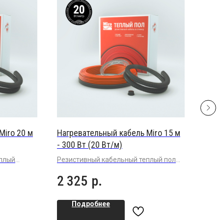
Miro 20 м
Нагревательный кабель Miro 15 м
Наг
- 300 Вт (20 Вт/м)
- 22
еплый
Резистивный кабельный теплый пол
Рези
клей под
повышенной мощности 20 Вт/м в
(15 
2 325
р.
13
плиточный клей под плитку или
или 
керамогранит
Подробнее