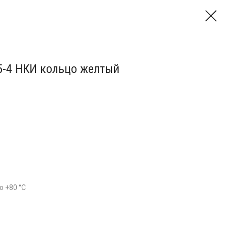
5-4 НКИ кольцо желтый
о +80 °С