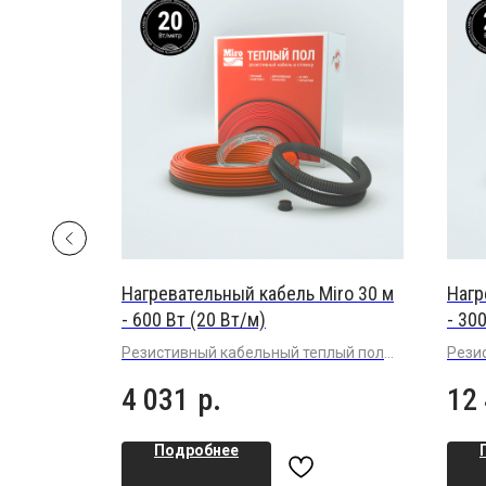
iro 80 м
Нагревательный кабель Miro 30 м
Нагр
- 600 Вт (20 Вт/м)
- 30
плый
Резистивный кабельный теплый пол
Рези
клей под
повышенной мощности 20 Вт/м в
повы
4 031
р.
12
плиточный клей под плитку или
плит
керамогранит
кера
Подробнее