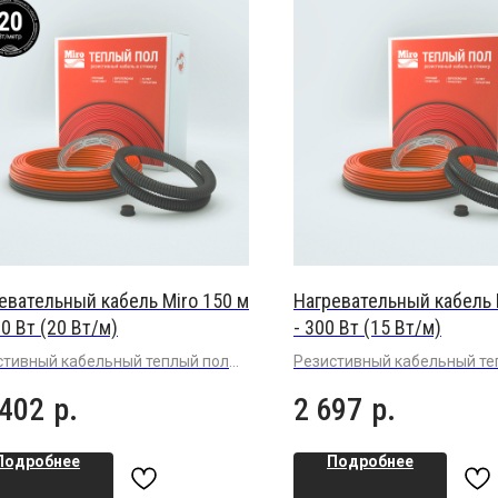
евательный кабель Miro 150 м
Нагревательный кабель 
00 Вт (20 Вт/м)
- 300 Вт (15 Вт/м)
стивный кабельный теплый пол
Резистивный кабельный т
шенной мощности 20 Вт/м в
пол (15 Вт/м) в плиточный 
 402
р.
2 697
р.
очный клей под плитку или
плитку или керамогранит
могранит
Подробнее
Подробнее