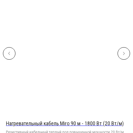
Нагревательный кабель Miro 90 м - 1800 Вт (20 Вт/м)
На
Резистивный кабельный теплый пол повышенной мощности 20 Вт/м в
Рез