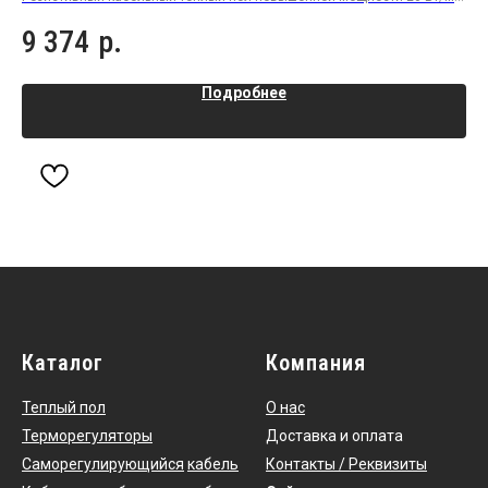
плиточный клей под плитку или керамогранит
пли
9 374
р.
1
Подробнее
Каталог
Компания
Теплый пол
О нас
Терморегуляторы
Доставка и оплата
Саморегулирующийся
кабель
Контакты / Реквизиты