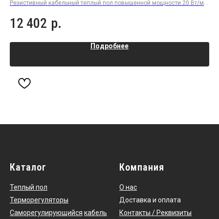
Резистивный кабельный теплый пол повышенной мощности 20 Вт/м в
Рез
плиточный клей под плитку или керамогранит
пли
12 402
р.
4
Подробнее
Каталог
Компания
Теплый пол
О нас
Терморегуляторы
Доставка и оплата
Саморегулирующийся
кабель
Контакты / Реквизиты