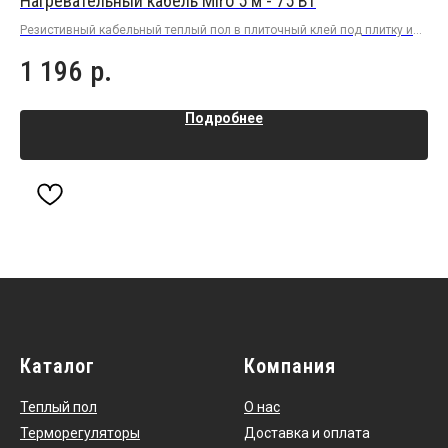
Нагревательный кабель Miro 5 м - 75 Вт
На
Резистивный кабельный теплый пол в плиточный клей под плитку или
Рез
керамогранит
пли
1 196
р.
4
Подробнее
Каталог
Компания
Теплый пол
О нас
Терморегуляторы
Доставка и оплата