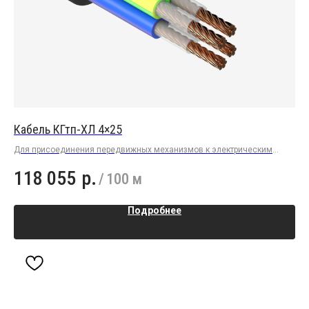
Кабель КГтп-ХЛ 4×25
Пр
Для присоединения передвижных механизмов к электрическим
Для
сетям
эле
118 055
р.
1
/
100 м
Подробнее