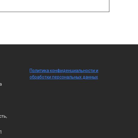
По
литика конфиденциальности
и
обработки персональных данных
а
сть,
1