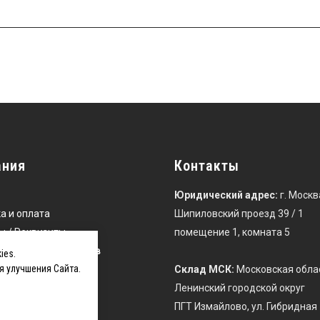
ания
Контакты
Юридический адрес:
г. Москв
а и оплата
Шипиловский проезд 39 / 1
ы / Реквизиты
помещение 1, комната 5
я оптовых клиентов
ies.
я улучшения Сайта.
Склад МСК:
Московская обла
Ленинский городской округ
ПГТ Измайлово, ул. Гибридная 