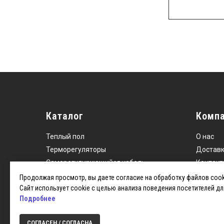
Каталог
Комп
Теплый пол
О нас
Терморегуляторы
Доставк
Саморегулирующийся
кабель
Контакт
Кабель для обогрева труб
Сайт дл
Продолжая просмотр, вы даете согласие на обработку файлов cook
Сайт использует cookie с целью анализа поведения посетителей дл
Электромонтажные изделия
Подробнее
СОГЛАСЕН / СОГЛАСНА