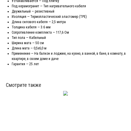
Устанавливается — Под плитку
Под керамогранит — Тип нагревательного кабеля
Двужильный — резистивный
Изоляция — Термопластический эластомер (TPE)
Длина силового кабеля — 2,5 метра
Толщина кабеля — 3.6 мм
Сопротивление комплекта — 117,6 Ом
Тип пола — Кабельный
Ширина мата — 50 см
Длина мата — 0,5х6,0 м
Применение — На балкон и лоджию, на кухню, в ванной, в бане, в комнату, в
квартире, в своем доме и даче
Гарантия — 25 лет
Смотрите также