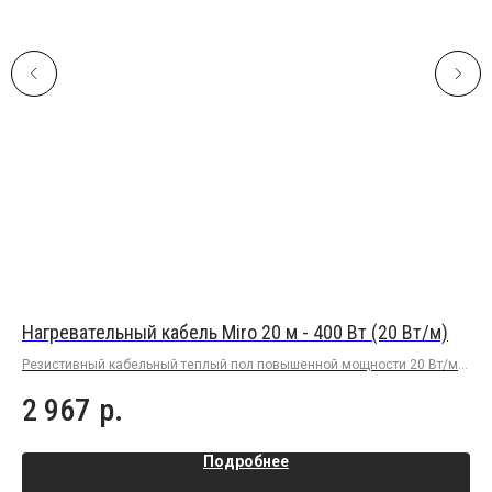
Нагревательный кабель Miro 20 м - 400 Вт (20 Вт/м)
На
Резистивный кабельный теплый пол повышенной мощности 20 Вт/м в
Рез
плиточный клей под плитку или керамогранит
пли
2 967
р.
1
Подробнее