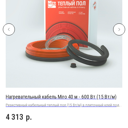
Нагревательный кабель Miro 40 м - 600 Вт (15 Вт/м)
На
Резистивный кабельный теплый пол (15 Вт/м) в плиточный клей под
Рез
плитку или керамогранит
пли
4 313
р.
7