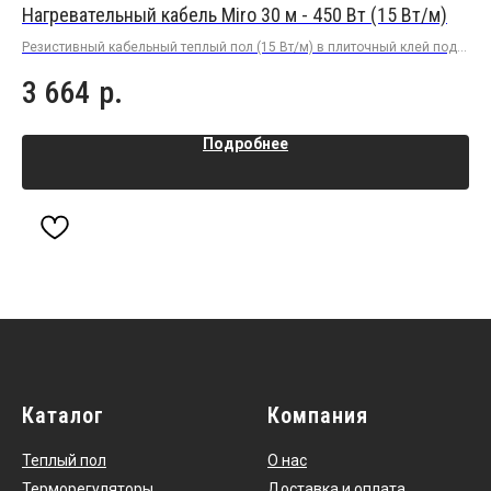
Нагревательный кабель Miro 30 м - 450 Вт (15 Вт/м)
На
Резистивный кабельный теплый пол (15 Вт/м) в плиточный клей под
Рез
плитку или керамогранит
пли
3 664
р.
1
Подробнее
Каталог
Компания
Теплый пол
О нас
Терморегуляторы
Доставка и оплата