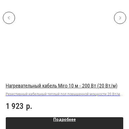
Нагревательный кабель Miro 10 м - 200 Вт (20 Вт/м)
На
Резистивный кабельный теплый пол повышенной мощности 20 Вт/м в
Рез
плиточный клей под плитку или керамогранит
пли
1 923
р.
5
Подробнее