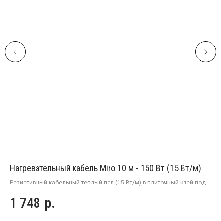
Нагревательный кабель Miro 10 м - 150 Вт (15 Вт/м)
На
Резистивный кабельный теплый пол (15 Вт/м) в плиточный клей под
Рез
плитку или керамогранит
пли
1 748
р.
3