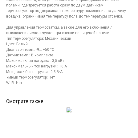
полами, где требуется работа сразу по двум датчикам:
терморегулятор поддерживает температуру помещения по датчику
воздуха, ограничивая температуру пола до температуры отсечки.
Для управления термостатом, а также для его включения /
выключения используются три кнопки на лицевой панели.
Тип терморегулятора: Механический
Цвет: Белый
Диапазон темп.: -9... +50 °С
Датчик темп.: В комплекте
Максимальная нагрузка:: 3,5 кВт
Максимальный ток нагрузки:: 16 А
Мощность без нагрузки:: 0,3 В·А
Умный терморегулятор: Нет
Wi-Fi: Нет
Смотрите также