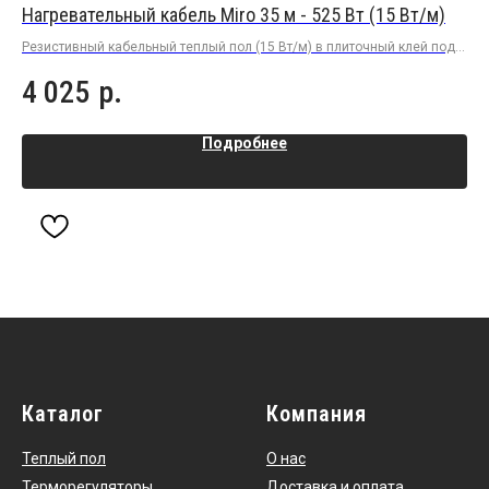
Нагревательный кабель Miro 35 м - 525 Вт (15 Вт/м)
На
Резистивный кабельный теплый пол (15 Вт/м) в плиточный клей под
Рез
плитку или керамогранит
пли
4 025
р.
4
Подробнее
Каталог
Компания
Теплый пол
О нас
Терморегуляторы
Доставка и оплата